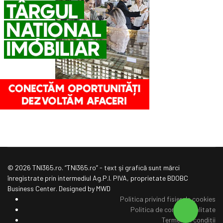
© 2026 TNI365.ro. “TNI365.ro” - text şi grafică sunt mărci
înregistrate prin intermediul Ag.P.I. PIVA, proprietate BDOBC
Business Center. Designed by MWD
Politica privind fisierele cookies
Politica de confidentialitate
Termeni si conditii