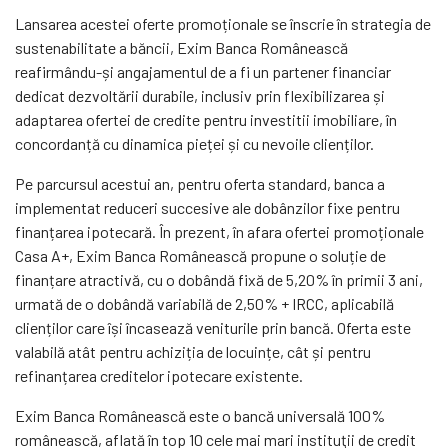
Lansarea acestei oferte promoționale se înscrie în strategia de
sustenabilitate a băncii, Exim Banca Românească
reafirmându-și angajamentul de a fi un partener financiar
dedicat dezvoltării durabile, inclusiv prin flexibilizarea și
adaptarea ofertei de credite pentru investitii imobiliare, în
concordanță cu dinamica pieței și cu nevoile clienților.
Pe parcursul acestui an, pentru oferta standard, banca a
implementat reduceri succesive ale dobânzilor fixe pentru
finanțarea ipotecară. În prezent, în afara ofertei promoționale
Casa A+, Exim Banca Românească propune o soluție de
finanțare atractivă, cu o dobândă fixă de 5,20% în primii 3 ani,
urmată de o dobândă variabilă de 2,50% + IRCC, aplicabilă
clienților care își încasează veniturile prin bancă. Oferta este
valabilă atât pentru achiziția de locuințe, cât și pentru
refinanțarea creditelor ipotecare existente.
Exim Banca Românească este o bancă universală 100%
românească, aflată în top 10 cele mai mari instituţii de cre­dit