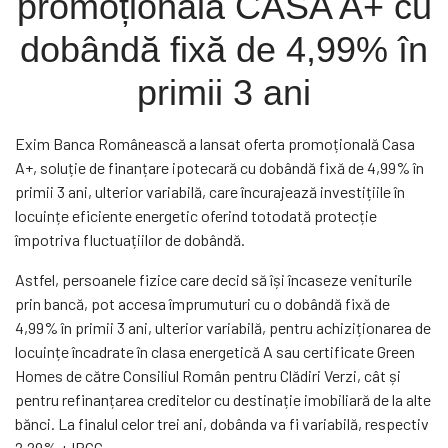
promoțională CASA A+ cu
dobândă fixă de 4,99% în
primii 3 ani
Exim Banca Românească a lansat oferta promoțională Casa
A+, soluție de finanțare ipotecară cu dobândă fixă de 4,99% în
primii 3 ani, ulterior variabilă, care încurajează investițiile în
locuințe eficiente energetic oferind totodată protecție
împotriva fluctuațiilor de dobândă.
Astfel, persoanele fizice care decid să își încaseze veniturile
prin bancă, pot accesa împrumuturi cu o dobândă fixă de
4,99% în primii 3 ani, ulterior variabilă, pentru achiziționarea de
locuințe încadrate în clasa energetică A sau certificate Green
Homes de către Consiliul Român pentru Clădiri Verzi, cât și
pentru refinanțarea creditelor cu destinație imobiliară de la alte
bănci. La finalul celor trei ani, dobânda va fi variabilă, respectiv
2,29% + IRCC.