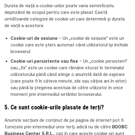
Durata de viață a cookie-urilor poate varia semnificativ,
depinzând de scopul pentru care este plasat. Există
următoarele categorii de cookie-uri care determină și durata
de viață a acestora:
Cookie-uri de sesiune
– Un „cookie de sesiune” este un
cookie care este șters automat când utilizatorul își închide
browserul.
Cookie-uri persistente sau fixe
– Un „cookie persistent”
sau „fix” este un cookie care rămâne stocat în terminalul
utilizatorului până când atinge o anumită dată de expirare
(care poate fi în câteva minute, zile sau câțiva ani în viitor)
sau până la ștegerea acestuia de către utilizator în orice
moment prin intermediul setărilor browserului.
5. Ce sunt cookie-urile plasate de terți?
Anumite secțiuni de conținut de pe pagina de internet pot fi
furnizate prin intermediul unor terți, adică nu de către
BDOBC
Business Center S.R.L.
, caz în care aceste cookie-uri sunt