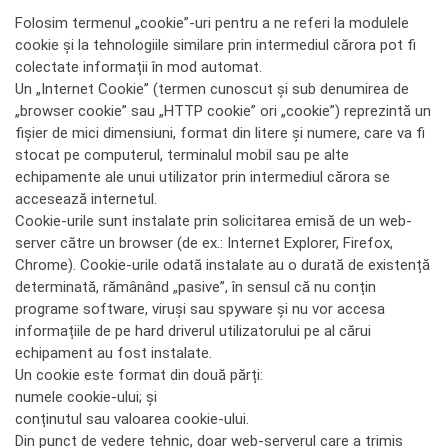
Folosim termenul „cookie”-uri pentru a ne referi la modulele
cookie și la tehnologiile similare prin intermediul cărora pot fi
colectate informații în mod automat.
Un „Internet Cookie” (termen cunoscut și sub denumirea de
„browser cookie” sau „HTTP cookie” ori „cookie”) reprezintă un
fișier de mici dimensiuni, format din litere și numere, care va fi
stocat pe computerul, terminalul mobil sau pe alte
echipamente ale unui utilizator prin intermediul cărora se
accesează internetul.
Cookie-urile sunt instalate prin solicitarea emisă de un web-
server către un browser (de ex.: Internet Explorer, Firefox,
Chrome). Cookie-urile odată instalate au o durată de existență
determinată, rămânând „pasive”, în sensul că nu conțin
programe software, viruși sau spyware și nu vor accesa
informațiile de pe hard driverul utilizatorului pe al cărui
echipament au fost instalate.
Un cookie este format din două părți:
numele cookie-ului; și
conținutul sau valoarea cookie-ului.
Din punct de vedere tehnic, doar web-serverul care a trimis