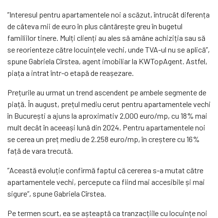
”Interesul pentru apartamentele noi a scăzut, întrucât diferența
de câteva mii de euro în plus cântărește greu în bugetul
familiilor tinere. Mulți clienți au ales să amâne achiziția sau să
se reorienteze către locuințele vechi, unde TVA-ul nu se aplică”,
spune Gabriela Cîrstea, agent imobiliar la KWTopAgent. Astfel,
piața a intrat într-o etapă de reașezare.
Prețurile au urmat un trend ascendent pe ambele segmente de
piață. În august, prețul mediu cerut pentru apartamentele vechi
în București a ajuns la aproximativ 2.000 euro/mp, cu 18% mai
mult decât în aceeași lună din 2024. Pentru apartamentele noi
se cerea un preț mediu de 2.258 euro/mp, în creștere cu 16%
față de vara trecută.
”Această evoluție confirmă faptul că cererea s-a mutat către
apartamentele vechi, percepute ca fiind mai accesibile și mai
sigure”, spune Gabriela Cîrstea.
Pe termen scurt, ea se așteaptă ca tranzacțiile cu locuințe noi