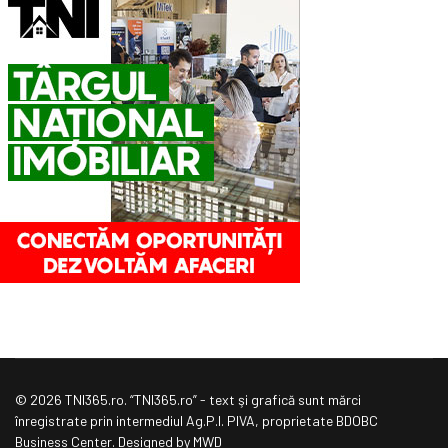
© 2026 TNI365.ro. “TNI365.ro” - text şi grafică sunt mărci
înregistrate prin intermediul Ag.P.I. PIVA, proprietate BDOBC
Business Center. Designed by MWD