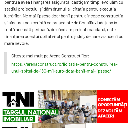
pentru a avea finanțarea asigurată, câștigăm timp, evoluăm cu
stadiul proiectului și dăm drumul la licitația pentru execuția
lucrărilor. Ne mai lipsesc doar banii pentru a începe construcția
și singura mea cerință ca președinte de Consiliu Județean în
toată această perioadă, de când am preluat mandatul, este
finanțarea acestui spital vital pentru județ, de care vrâncenii au
mare nevoie.
Citește mai mult pe Arena Constructiilor:
https://arenaconstruct.ro/licitatie-pentru-construirea-
unui-spital-de-180-mil-euro-doar-banii-mai-lipsesc/