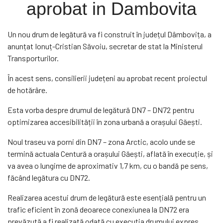
aprobat in Dambovita
Un nou drum de legătură va fi construit în județul Dâmbovița, a
anunțat Ionuț-Cristian Săvoiu, secretar de stat la Ministerul
Transporturilor.
În acest sens, consilierii județeni au aprobat recent proiectul
de hotărâre.
Esta vorba despre drumul de legătură DN7 – DN72 pentru
optimizarea accesibilității în zona urbană a orașului Găești.
Noul traseu va porni din DN7 – zona Arctic, acolo unde se
termină actuala Centură a orașului Găești, aflată în execuție, și
va avea o lungime de aproximativ 1,7 km, cu o bandă pe sens,
făcând legătura cu DN72.
Realizarea acestui drum de legătură este esențială pentru un
trafic eficient în zonă deoarece conexiunea la DN72 era
prevăzută a fi realizată odată cu execuția drumului expres