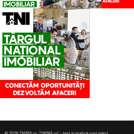
© 2026 TNI365.ro. “TNI365.ro” - text şi grafică sunt mărci