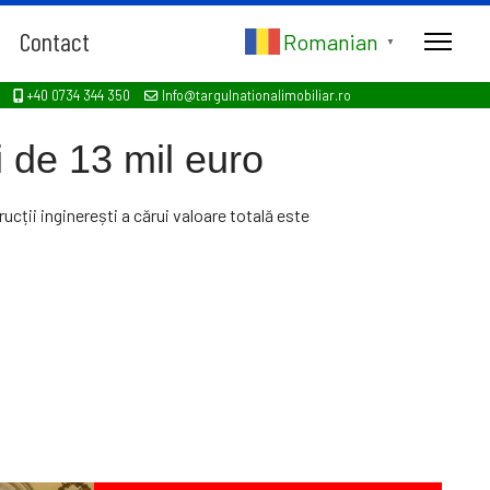
Contact
Romanian
▼
+40 0734 344 350
Info@targulnationalimobiliar.ro
i de 13 mil euro
ucții inginerești a cărui valoare totală este