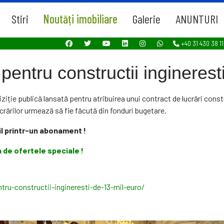
Stiri
Noutăți imobiliare
Galerie
ANUNTURI
+40 31 430 38 11
pentru constructii inginerest
ziție publică lansată pentru atribuirea unui contract de lucrări constr
crărilor urmează să fie făcută din fonduri bugetare.
l printr-un abonament !
 de ofertele speciale !
tru-constructii-ingineresti-de-13-mil-euro/