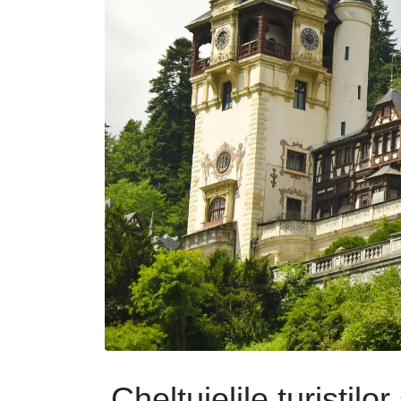
Cheltuielile turiștil