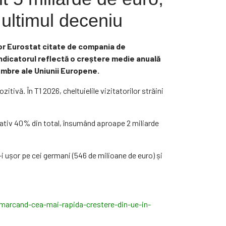
ultimul deceniu
elor Eurostat citate de compania de
 Indicatorul reflectă o creștere medie anuală
embre ale Uniunii Europene.
ivă. În T1 2026, cheltuielile vizitatorilor străini
imativ 40% din total, însumând aproape 2 miliarde
i ușor pe cei germani (546 de milioane de euro) și
o-marcand-cea-mai-rapida-crestere-din-ue-in-