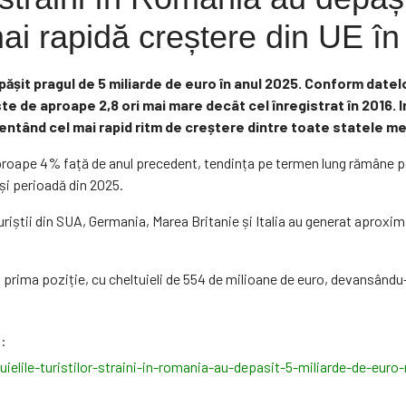
i rapidă creștere din UE în 
depășit pragul de 5 miliarde de euro în anul 2025. Conform dat
ste de aproape 2,8 ori mai mare decât cel înregistrat în 2016.
zentând cel mai rapid ritm de creștere dintre toate statele m
roape 4% față de anul precedent, tendința pe termen lung rămâne pozit
i perioadă din 2025.
 turiștii din SUA, Germania, Marea Britanie și Italia au generat aprox
 prima poziție, cu cheltuieli de 554 de milioane de euro, devansându-
:
ielile-turistilor-straini-in-romania-au-depasit-5-miliarde-de-eur