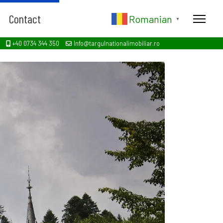
Contact
Romanian
▼
+40 0734 344 350
Info@targulnationalimobiliar.ro