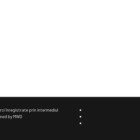
ci înregistrate prin intermediul
igned by MWD