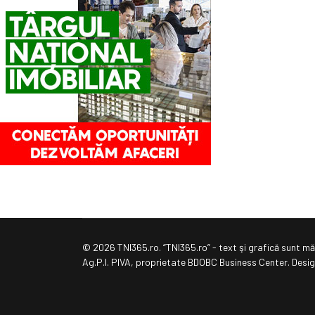
© 2026 TNI365.ro. “TNI365.ro” - text şi grafică sunt măr
Ag.P.I. PIVA, proprietate BDOBC Business Center. Des