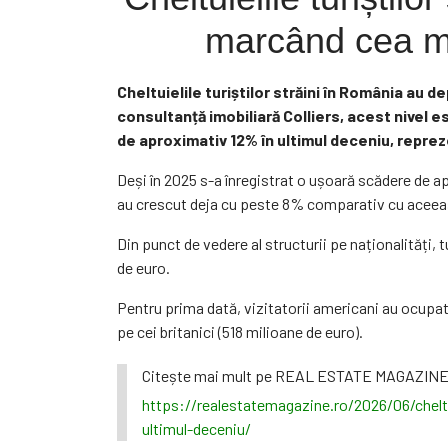
marcând cea ma
Cheltuielile turiștilor străini în România au 
consultanță imobiliară Colliers, acest nivel e
de aproximativ 12% în ultimul deceniu, repre
Deși în 2025 s-a înregistrat o ușoară scădere de ap
au crescut deja cu peste 8% comparativ cu aceeaș
Din punct de vedere al structurii pe naționalități,
de euro.
Pentru prima dată, vizitatorii americani au ocupat
pe cei britanici (518 milioane de euro).
Citește mai mult pe REAL ESTATE MAGAZINE
https://realestatemagazine.ro/2026/06/cheltu
ultimul-deceniu/