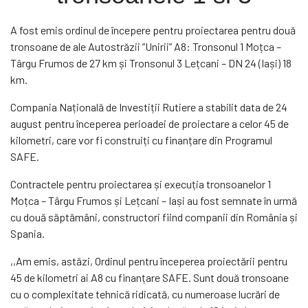
A fost emis ordinul de începere pentru proiectarea pentru două
tronsoane de ale Autostrăzii ”Unirii” A8: Tronsonul 1 Moțca –
Târgu Frumos de 27 km și Tronsonul 3 Lețcani – DN 24 (Iași) 18
km.
Compania Națională de Investiții Rutiere a stabilit data de 24
august pentru începerea perioadei de proiectare a celor 45 de
kilometri, care vor fi construiți cu finanțare din Programul
SAFE.
Contractele pentru proiectarea și execuția tronsoanelor 1
Moțca – Târgu Frumos și Lețcani – Iași au fost semnate în urmă
cu două săptămâni, constructori fiind companii din România și
Spania.
,,Am emis, astăzi, Ordinul pentru începerea proiectării pentru
45 de kilometri ai A8 cu finanțare SAFE. Sunt două tronsoane
cu o complexitate tehnică ridicată, cu numeroase lucrări de