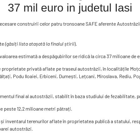
37 mil euro in judetul Iasi
 necesare construirii celor patru tronsoane SAFE aferente Autostrăzi
ate
(găsiți lista atașată la finalul știrii
).
 valoarea estimată a despăgubirilor se ridică la circa 37 milioane de eu
 proprietate privată aflate pe traseul autostrăzii, în localitățile Mo
țați, Podu Iloaiei, Erbiceni, Dumești, Lețcani, Miroslava, Rediu, Popr
ul final al autostrăzii, stabilit în baza studiului de fezabilitate, p
de peste 12,2 milioane metri pătrați.
i inventarul terenurilor aflate în proprietatea publică a statului, res
oarei autostrăzi.