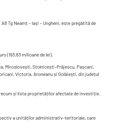
i A8 Tg Neamț – Iași – Ungheni, este pregătită de
ro (193,83 milioane de lei).
țca, Miroslovești, Stolnicești-Prăjescu, Pașcani,
icani, Victoria, Aroneanu și Golăiești, din județul
recum și lista proprietăților afectate de investiție.
pectiv a unităților administrativ-teritoriale, care