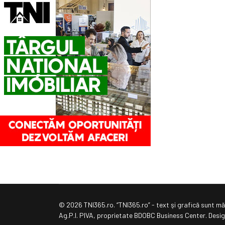
© 2026 TNI365.ro. “TNI365.ro” - text şi grafică sunt măr
Ag.P.I. PIVA, proprietate BDOBC Business Center. Des