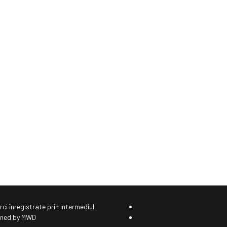
ci înregistrate prin intermediul
igned by MWD