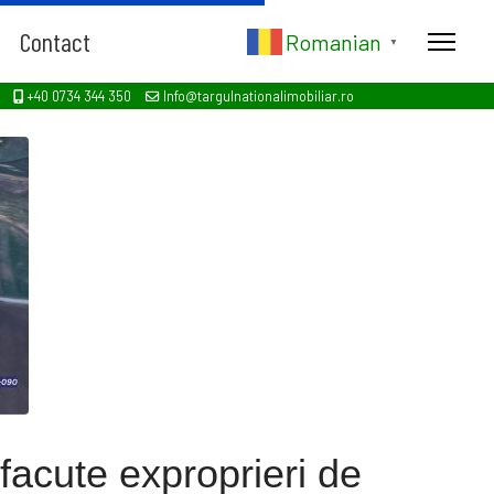
Contact
Romanian
▼
+40 0734 344 350
Info@targulnationalimobiliar.ro
facute exproprieri de