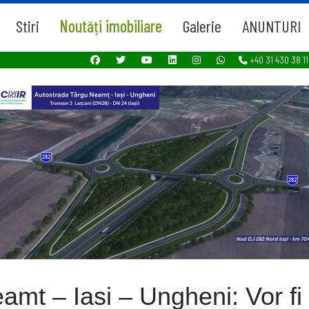
Stiri
Noutăți imobiliare
Galerie
ANUNTURI
+40 31 430 38 11
mt – Iasi – Ungheni: Vor fi 