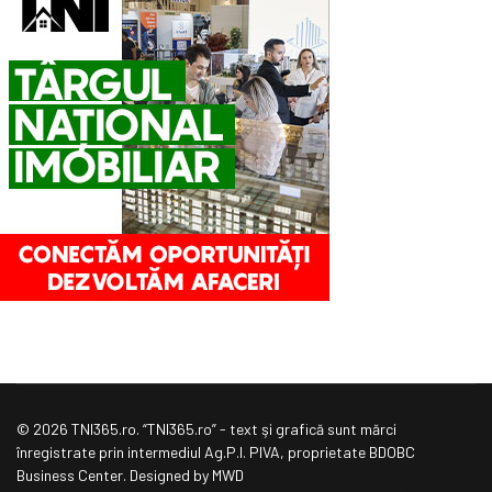
© 2026 TNI365.ro. “TNI365.ro” - text şi grafică sunt mărci
înregistrate prin intermediul Ag.P.I. PIVA, proprietate BDOBC
Business Center. Designed by MWD